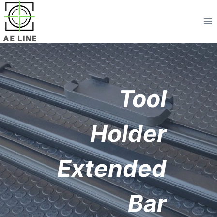
Aller
au
contenu
Tool
Holder
Extended
Bar