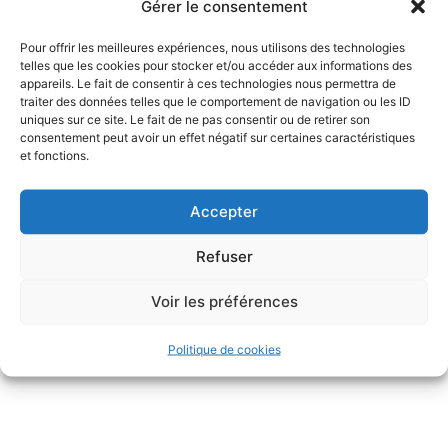
Gérer le consentement
translation outil sur l’intégralité de la nouvelle
longueur obtenue. Cet adaptateur peut être
Pour offrir les meilleures expériences, nous utilisons des technologies
ôté après l’application spécifique et ainsi
telles que les cookies pour stocker et/ou accéder aux informations des
appareils. Le fait de consentir à ces technologies nous permettra de
permettre à la barre THMB01 de retrouver sa
traiter des données telles que le comportement de navigation ou les ID
capacité nominale d’extension
uniques sur ce site. Le fait de ne pas consentir ou de retirer son
consentement peut avoir un effet négatif sur certaines caractéristiques
Cet adaptateur est optionnel, il permet
et fonctions.
d’augmenter la capacité d’extension de la barre
au-delà de 2300 mm, ce qui correspond a des
Accepter
cabines de mini truck ou de poids lourds.
Refuser
L’utilisation du THEB reste compatible en
utilisation mode « lampe »
(utilisation 7735).
Voir les préférences
Remarque: l’utilisation
THEB
+
SPACERS
est
une combinaison possible d’utilisation .
Politique de cookies