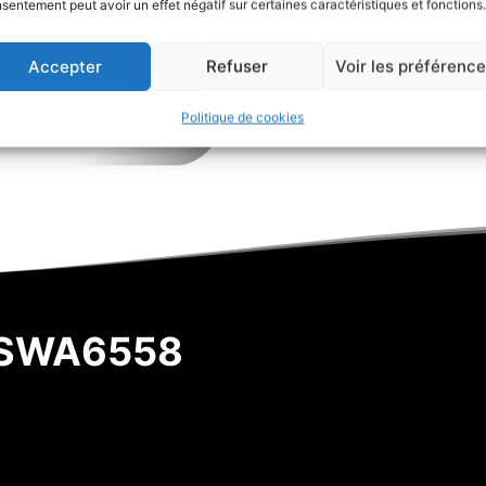
sentement peut avoir un effet négatif sur certaines caractéristiques et fonctions.
position volant exacte, 
d’angle de direction so
Accepter
Refuser
Voir les préférenc
empêchant ainsi la pr
jusqu’à ce que le problèm
Politique de cookies
 SWA6558