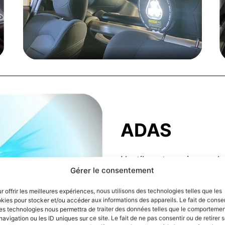
ADAS
L’outil peut servir pour
Gérer le consentement
Driver-Assistance Syst
procédures de réglages 
r offrir les meilleures expériences, nous utilisons des technologies telles que les
kies pour stocker et/ou accéder aux informations des appareils. Le fait de consen
soumis à la nouvelle rè
es technologies nous permettra de traiter des données telles que le comporteme
SWA6558 est utilisé po
navigation ou les ID uniques sur ce site. Le fait de ne pas consentir ou de retirer 