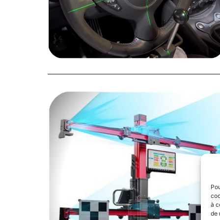
Pou
coo
à c
de 